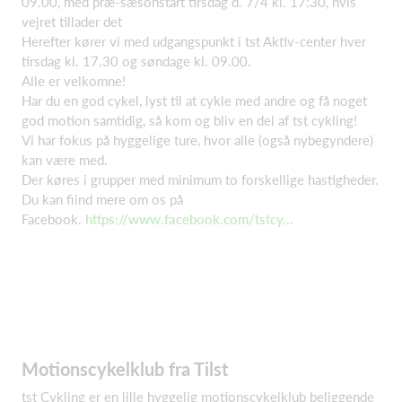
09.00, med præ-sæsonstart tirsdag d. 7/4 kl. 17:30, hvis
vejret tillader det
Herefter kører vi med udgangspunkt i tst Aktiv-center hver
tirsdag kl. 17.30 og søndage kl. 09.00.
Alle er velkomne!
Har du en god cykel, lyst til at cykle med andre og få noget
god motion samtidig, så kom og bliv en del af tst cykling!
Vi har fokus på hyggelige ture, hvor alle (også nybegyndere)
kan være med.
Der køres i grupper med minimum to forskellige hastigheder.
Du kan fiind mere om os på
Facebook.
https://www.facebook.com/tstcy...
Motionscykelklub fra Tilst
tst Cykling er en lille hyggelig motionscykelklub beliggende