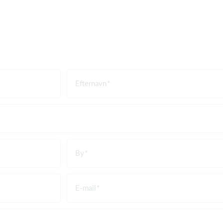
Efternavn
By
E-mail