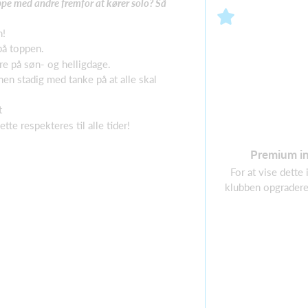
uppe med
andre fremfor at kører solo? Så
n!
på toppen.
re på søn- og helligdage.
men stadig med tanke på at alle skal
t
tte respekteres til alle tider!
Premium i
For at vise dette
klubben opgradere