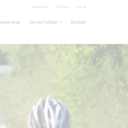
Nyhedsbrev
Tilmelding
Log på
mesterskab
Om tst Cykling
Kontakt
ne