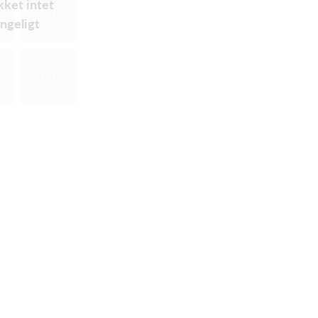
ikket intet
ængeligt