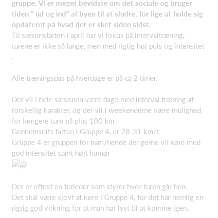
gruppe. Vi er meget bevidste om det sociale og bruger
tiden “ ud og ind” af byen til at sludre, for lige at holde sig
opdateret på hvad der er sket siden sidst.
Til sæsonstarten i april har vi fokus på intervaltræning,
turene er ikke så lange, men med rigtig høj puls og intensitet
.
Alle træningspas på hverdage er på ca 2 timer.
Der vil i hele sæsonen være dage med interval træning af
forskellig karakter, og der vil i weekenderne være mulighed
for længere ture på plus 100 km.
Gennemsnits farten i Gruppe 4, er 28-31 km/t
Gruppe 4 er gruppen for ham/hende der gerne vil køre med
god intensitet samt højt humør
Der er oftest en turleder som styrer hvor turen går hen.
Det skal være sjovt at køre i Gruppe 4, for det har nemlig en
rigtig god virkning for at man har lyst til at komme igen.